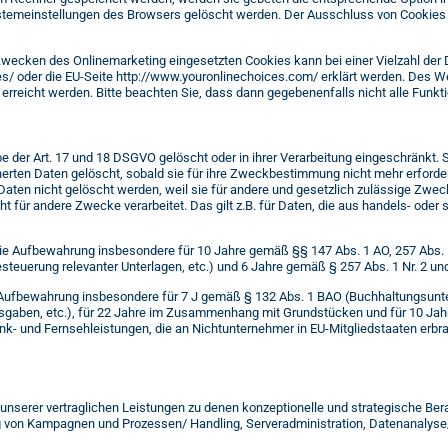
ystemeinstellungen des Browsers gelöscht werden. Der Ausschluss von Cookie
wecken des Onlinemarketing eingesetzten Cookies kann bei einer Vielzahl der Di
s/ oder die EU-Seite http://www.youronlinechoices.com/ erklärt werden. Des W
erreicht werden. Bitte beachten Sie, dass dann gegebenenfalls nicht alle Fun
 der Art. 17 und 18 DSGVO gelöscht oder in ihrer Verarbeitung eingeschränkt.
erten Daten gelöscht, sobald sie für ihre Zweckbestimmung nicht mehr erforder
ten nicht gelöscht werden, weil sie für andere und gesetzlich zulässige Zwecke
ht für andere Zwecke verarbeitet. Das gilt z.B. für Daten, die aus handels- od
die Aufbewahrung insbesondere für 10 Jahre gemäß §§ 147 Abs. 1 AO, 257 Abs. 1
teuerung relevanter Unterlagen, etc.) und 6 Jahre gemäß § 257 Abs. 1 Nr. 2 und
ie Aufbewahrung insbesondere für 7 J gemäß § 132 Abs. 1 BAO (Buchhaltungsunt
sgaben, etc.), für 22 Jahre im Zusammenhang mit Grundstücken und für 10 Ja
k- und Fernsehleistungen, die an Nichtunternehmer in EU-Mitgliedstaaten erbr
unserer vertraglichen Leistungen zu denen konzeptionelle und strategische B
 von Kampagnen und Prozessen/ Handling, Serveradministration, Datenanalyse