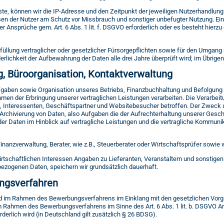
, können wir die IP-Adresse und den Zeitpunkt der jeweiligen Nutzerhandlung 
ssen der Nutzer am Schutz vor Missbrauch und sonstiger unbefugter Nutzung. Ein
r Ansprüche gem. Art. 6 Abs. 1 lit. f. DSGVO erforderlich oder es besteht hierzu e
rfüllung vertraglicher oder gesetzlicher Fürsorgepflichten sowie für den Umgan
rderlichkeit der Aufbewahrung der Daten alle drei Jahre überprüft wird; im Übrig
g, Büroorganisation, Kontaktverwaltung
ben sowie Organisation unseres Betriebs, Finanzbuchhaltung und Befolgung der
hmen der Erbringung unserer vertraglichen Leistungen verarbeiten. Die Verarbeitun
n, Interessenten, Geschäftspartner und Websitebesucher betroffen. Der Zweck un
, Archivierung von Daten, also Aufgaben die der Aufrechterhaltung unserer Ge
er Daten im Hinblick auf vertragliche Leistungen und die vertragliche Kommunik
Finanzverwaltung, Berater, wie z.B., Steuerberater oder Wirtschaftsprüfer sowie
irtschaftlichen Interessen Angaben zu Lieferanten, Veranstaltern und sonstige
zogenen Daten, speichern wir grundsätzlich dauerhaft.
ngsverfahren
d im Rahmen des Bewerbungsverfahrens im Einklang mit den gesetzlichen Vorgab
im Rahmen des Bewerbungsverfahrens im Sinne des Art. 6 Abs. 1 lit. b. DSGVO Art
derlich wird (in Deutschland gilt zusätzlich § 26 BDSG).