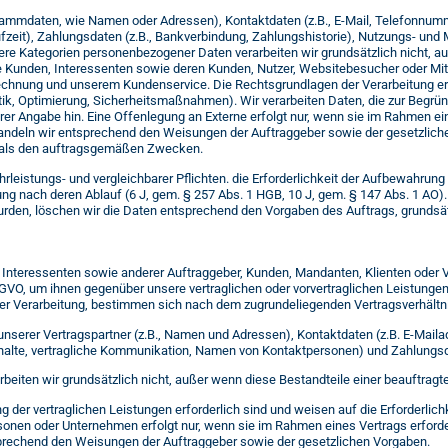
tammdaten, wie Namen oder Adressen), Kontaktdaten (z.B., E-Mail, Telefonnummer
ufzeit), Zahlungsdaten (z.B., Bankverbindung, Zahlungshistorie), Nutzungs- un
Kategorien personenbezogener Daten verarbeiten wir grundsätzlich nicht, auß
e Kunden, Interessenten sowie deren Kunden, Nutzer, Websitebesucher oder Mita
rechnung und unserem Kundenservice. Die Rechtsgrundlagen der Verarbeitung erge
tistik, Optimierung, Sicherheitsmaßnahmen). Wir verarbeiten Daten, die zur Begrü
ihrer Angabe hin. Eine Offenlegung an Externe erfolgt nur, wenn sie im Rahmen ein
ndeln wir entsprechend den Weisungen der Auftraggeber sowie der gesetzlichen
, als den auftragsgemäßen Zwecken.
eistungs- und vergleichbarer Pflichten. die Erforderlichkeit der Aufbewahrung de
hung nach deren Ablauf (6 J, gem. § 257 Abs. 1 HGB, 10 J, gem. § 147 Abs. 1 AO
urden, löschen wir die Daten entsprechend den Vorgaben des Auftrags, grundsä
 Interessenten sowie anderer Auftraggeber, Kunden, Mandanten, Klienten oder Ve
DSGVO, um ihnen gegenüber unsere vertraglichen oder vorvertraglichen Leistungen z
rer Verarbeitung, bestimmen sich nach dem zugrundeliegenden Vertragsverhältn
unserer Vertragspartner (z.B., Namen und Adressen), Kontaktdaten (z.B. E-Ma
halte, vertragliche Kommunikation, Namen von Kontaktpersonen) und Zahlungsda
eiten wir grundsätzlich nicht, außer wenn diese Bestandteile einer beauftragt
g der vertraglichen Leistungen erforderlich sind und weisen auf die Erforderlichk
ersonen oder Unternehmen erfolgt nur, wenn sie im Rahmen eines Vertrags erforde
sprechend den Weisungen der Auftraggeber sowie der gesetzlichen Vorgaben.