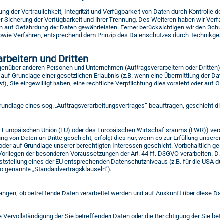
 der Vertraulichkeit, Integrität und Verfügbarkeit von Daten durch Kontrolle 
der Sicherung der Verfügbarkeit und ihrer Trennung. Des Weiteren haben wir Ver
 auf Gefährdung der Daten gewährleisten. Ferner berücksichtigen wir den Schu
owie Verfahren, entsprechend dem Prinzip des Datenschutzes durch Technikges
rbeitern und Dritten
enüber anderen Personen und Unternehmen (Auftragsverarbeitern oder Dritten) o
 auf Grundlage einer gesetzlichen Erlaubnis (z.B. wenn eine Übermittlung der Dat
ist), Sie eingewilligt haben, eine rechtliche Verpflichtung dies vorsieht oder auf
 Grundlage eines sog. „Auftragsverarbeitungsvertrages“ beauftragen, geschieht 
 der Europäischen Union (EU) oder des Europäischen Wirtschaftsraums (EWR)) v
ng von Daten an Dritte geschieht, erfolgt dies nur, wenn es zur Erfüllung unserer
 oder auf Grundlage unserer berechtigten Interessen geschieht. Vorbehaltlich ges
 Vorliegen der besonderen Voraussetzungen der Art. 44 ff. DSGVO verarbeiten. D.h
eststellung eines der EU entsprechenden Datenschutzniveaus (z.B. für die USA du
(so genannte „Standardvertragsklauseln“).
langen, ob betreffende Daten verarbeitet werden und auf Auskunft über diese D
 Vervollständigung der Sie betreffenden Daten oder die Berichtigung der Sie be