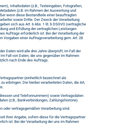
n), Inhaltsdaten (z.B., Texteingaben, Fotografien,
d Metadaten (z.B. im Rahmen der Auswertung und
er wenn diese Bestandteile einer beauftragten
rbeiter sowie Dritte. Der Zweck der Verarbeitung
ben sich aus Art. 6 Abs. 1 lit. b DSGVO (vertragliche
ndung und Erfüllung der vertraglichen Leistungen
es Auftrags erforderlich ist. Bei der Verarbeitung der
 Vorgaben einer Auftragsverarbeitung gem. Art. 28
r Daten wird alle drei Jahre überprüft; im Fall der
). Im Fall von Daten, die uns gegenüber im Rahmen
tzlich nach Ende des Auftrags.
rtragspartner (einheitlich bezeichnet als
u erbringen. Die hierbei verarbeiteten Daten, die Art,
is.
iladressen und Telefonnummern) sowie Vertragsdaten
ten (z.B., Bankverbindungen, Zahlungshistorie).
en oder vertragsgemäßen Verarbeitung sind.
eit ihrer Angabe, sofern diese für die Vertragspartner
rlich ist. Bei der Verarbeitung der uns im Rahmen