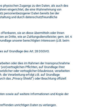
des physischen Zugangs zu den Daten, als auch des
fahren eingerichtet, die eine Wahrnehmung von
tz personenbezogener Daten bereits bei der
taltung und durch datenschutzfreundliche
ffenbaren, sie an diese übermitteln oder ihnen
en an Dritte, wie an Zahlungsdienstleister, gem. Art. 6
 Grundlage unserer berechtigten Interessen (z.B. beim
dies auf Grundlage des Art. 28 DSGVO.
erarbeiten oder dies im Rahmen der Inanspruchnahme
 (vor)vertraglichen Pflichten, auf Grundlage Ihrer
etzlicher oder vertraglicher Erlaubnisse, verarbeiten
. die Verarbeitung erfolgt z.B. auf Grundlage
rch das „Privacy Shield“) oder Beachtung offiziell
aten sowie auf weitere Informationen und Kopie der
treffenden unrichtigen Daten zu verlangen.