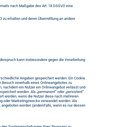
ternativ nach Maßgabe des Art. 18 DSGVO eine
O zu erhalten und deren Übermittlung an andere
iderspruch kann insbesondere gegen die Verarbeitung
erschiedliche Angaben gespeichert werden. Ein Cookie
em Besuch innerhalb eines Onlineangebotes zu
n, nachdem ein Nutzer ein Onlineangebot verlässt und
espeichert werden. Als „permanent“ oder „persistent“
ert werden, wenn die Nutzer diese nach mehreren
ung oder Marketingzwecke verwendet werden. Als
t, angeboten werden (andernfalls, wenn es nur dessen
in den Systemeinstellungen ihres Browsers zu