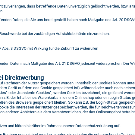
 zu verlangen, dass betreffende Daten unverzüglich gelöscht werden, bzw. al
n.
ffenden Daten, die Sie uns bereitgestellt haben nach Maßgabe des Art. 20 DSGV
 Beschwerde bei der zuständigen Aufsichtsbehörde einzureichen.
. 7 Abs. 3 DSGVO mit Wirkung für die Zukunft zu widerrufen
ffenden Daten nach Maßgabe des Art. 21 DSGVO jederzeit widersprechen. Der W
ei Direktwerbung
 auf Rechnern der Nutzer gespeichert werden. Innerhalb der Cookies können unt
. dem Gerät auf dem das Cookie gespeichert ist) während oder auch nach sein
ies“ oder „transiente Cookies“, werden Cookies bezeichnet, die gelöscht werde
n z.B. der Inhalt eines Warenkorbs in einem Onlineshop oder ein Login-Status g
ßen des Browsers gespeichert bleiben. So kann z.B. der Login-Status gespeich
okie die Interessen der Nutzer gespeichert werden, die für Reichweitenmess
von anderen Anbietern als dem Verantwortlichen, der das Onlineangebot betreib
zen und klären hierüber im Rahmen unserer Datenschutzerklärung auf.
rem Rechner gespeichert werden, werden sie gebeten die entsprechende Option 