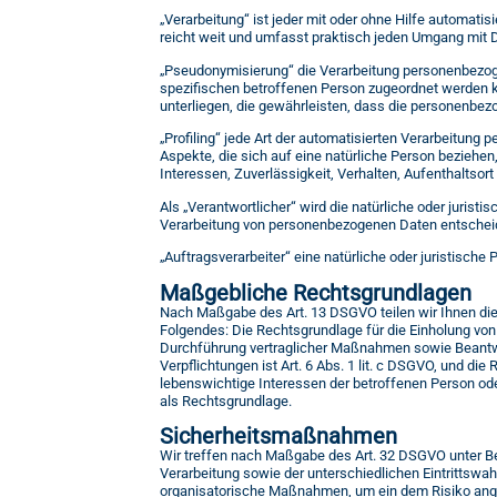
„Verarbeitung“ ist jeder mit oder ohne Hilfe automa
reicht weit und umfasst praktisch jeden Umgang mit 
„Pseudonymisierung“ die Verarbeitung personenbezog
spezifischen betroffenen Person zugeordnet werden 
unterliegen, die gewährleisten, dass die personenbezo
„Profiling“ jede Art der automatisierten Verarbeitu
Aspekte, die sich auf eine natürliche Person beziehen
Interessen, Zuverlässigkeit, Verhalten, Aufenthaltsor
Als „Verantwortlicher“ wird die natürliche oder jurist
Verarbeitung von personenbezogenen Daten entscheid
„Auftragsverarbeiter“ eine natürliche oder juristisch
Maßgebliche Rechtsgrundlagen
Nach Maßgabe des Art. 13 DSGVO teilen wir Ihnen die 
Folgendes: Die Rechtsgrundlage für die Einholung von E
Durchführung vertraglicher Maßnahmen sowie Beantwortu
Verpflichtungen ist Art. 6 Abs. 1 lit. c DSGVO, und die
lebenswichtige Interessen der betroffenen Person ode
als Rechtsgrundlage.
Sicherheitsmaßnahmen
Wir treffen nach Maßgabe des Art. 32 DSGVO unter B
Verarbeitung sowie der unterschiedlichen Eintrittswa
organisatorische Maßnahmen, um ein dem Risiko an