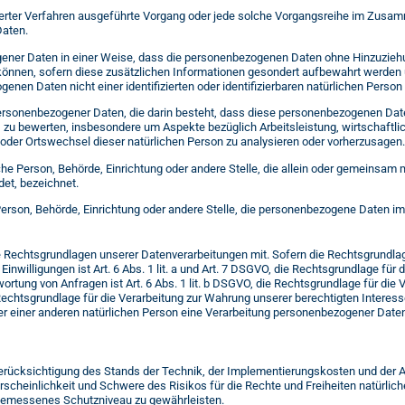
tisierter Verfahren ausgeführte Vorgang oder jede solche Vorgangsreihe im Zu
Daten.
ener Daten in einer Weise, dass die personenbezogenen Daten ohne Hinzuziehun
können, sofern diese zusätzlichen Informationen gesondert aufbewahrt werd
genen Daten nicht einer identifizierten oder identifizierbaren natürlichen Pers
ng personenbezogener Daten, die darin besteht, dass diese personenbezogenen 
, zu bewerten, insbesondere um Aspekte bezüglich Arbeitsleistung, wirtschaftli
t oder Ortswechsel dieser natürlichen Person zu analysieren oder vorherzusagen
ische Person, Behörde, Einrichtung oder andere Stelle, die allein oder gemeinsam
et, bezeichnet.
e Person, Behörde, Einrichtung oder andere Stelle, die personenbezogene Daten im
Rechtsgrundlagen unserer Datenverarbeitungen mit. Sofern die Rechtsgrundlage 
inwilligungen ist Art. 6 Abs. 1 lit. a und Art. 7 DSGVO, die Rechtsgrundlage für 
ng von Anfragen ist Art. 6 Abs. 1 lit. b DSGVO, die Rechtsgrundlage für die Ve
 Rechtsgrundlage für die Verarbeitung zur Wahrung unserer berechtigten Interessen
r einer anderen natürlichen Person eine Verarbeitung personenbezogener Daten e
erücksichtigung des Stands der Technik, der Implementierungskosten und der 
hrscheinlichkeit und Schwere des Risikos für die Rechte und Freiheiten natürli
gemessenes Schutzniveau zu gewährleisten.