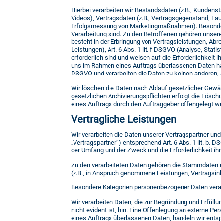
Hierbei verarbeiten wir Bestandsdaten (z.B., Kundens
Videos), Vertragsdaten (z.B., Vertragsgegenstand, La
Erfolgsmessung von Marketingmaßnahmen). Besondere 
Verarbeitung sind. Zu den Betroffenen gehören unser
besteht in der Erbringung von Vertragsleistungen, Ab
Leistungen), Art. 6 Abs. 1 lit. f DSGVO (Analyse, Sta
erforderlich sind und weisen auf die Erforderlichkeit 
uns im Rahmen eines Auftrags überlassenen Daten ha
DSGVO und verarbeiten die Daten zu keinen anderen
Wir löschen die Daten nach Ablauf gesetzlicher Gewährl
gesetzlichen Archivierungspflichten erfolgt die Lösc
eines Auftrags durch den Auftraggeber offengelegt w
Vertragliche Leistungen
Wir verarbeiten die Daten unserer Vertragspartner und
„Vertragspartner“) entsprechend Art. 6 Abs. 1 lit. b. 
der Umfang und der Zweck und die Erforderlichkeit ih
Zu den verarbeiteten Daten gehören die Stammdaten 
(z.B., in Anspruch genommene Leistungen, Vertragsin
Besondere Kategorien personenbezogener Daten verarb
Wir verarbeiten Daten, die zur Begründung und Erfüllun
nicht evident ist, hin. Eine Offenlegung an externe P
eines Auftrags überlassenen Daten, handeln wir ent