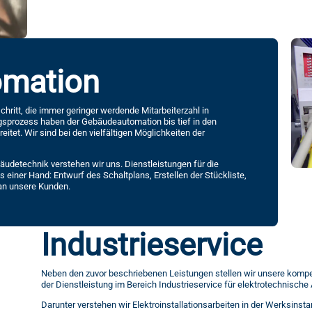
omation
hritt, die immer geringer werdende Mitarbeiterzahl in
sprozess haben der Gebäudeautomation bis tief in den
itet. Wir sind bei den vielfältigen Möglichkeiten der
udetechnik verstehen wir uns. Dienstleistungen für die
 einer Hand: Entwurf des Schaltplans, Erstellen der Stückliste,
an unsere Kunden.
Industrieservice
Neben den zuvor beschriebenen Leistungen stellen wir unsere kompe
der Dienstleistung im Bereich Industrieservice für elektrotechnisch
Darunter verstehen wir Elektroinstallationsarbeiten in der Werksinsta