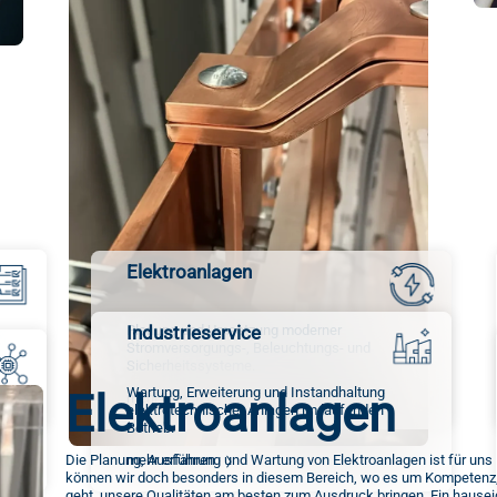
Elektroanlagen
Planung und Umsetzung moderner
Industrieservice
Stromversorgungs-, Beleuchtungs- und
Sicherheitssysteme.
Wartung, Erweiterung und Instandhaltung
Elektroanlagen
mehr erfahren
 und
elektrotechnischer Anlagen im laufenden
Betrieb.
Die Planung, Ausführung und Wartung von Elektroanlagen ist für uns 
mehr erfahren
können wir doch besonders in diesem Bereich, wo es um Kompetenz, 
geht, unsere Qualitäten am besten zum Ausdruck bringen. Ein hausei