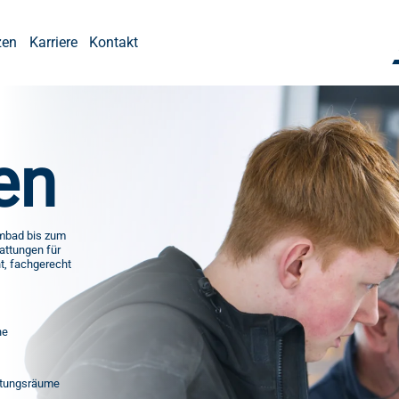
zen
Karriere
Kontakt
en
mmbad bis zum
attungen für
nt, fachgerecht
he
altungsräume