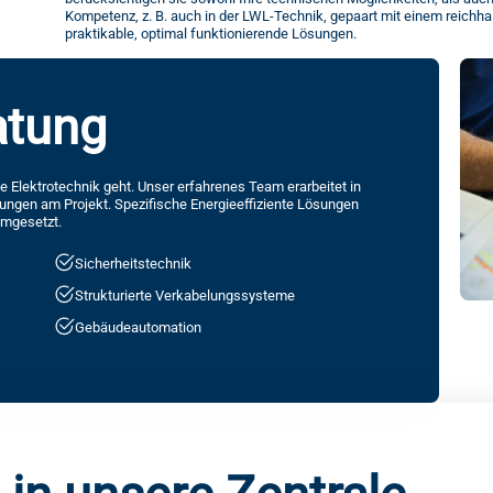
Kompetenz, z. B. auch in der LWL-Technik, gepaart mit einem reichhal
praktikable, optimal funktionierende Lösungen.
atung
ie Elektrotechnik geht. Unser erfahrenes Team erarbeitet in
ngen am Projekt. Spezifische Energieeffiziente Lösungen
umgesetzt.
Sicherheitstechnik
Strukturierte Verkabelungssysteme
Gebäudeautomation