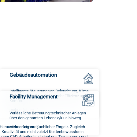
Gebäudeautomation
Intelligente Steuerung von Beleuchtung, Klima,
Sicherheit und Energie für mehr Effizienz und
Facility Management
Komfort.
mehr erfahren
Verlässliche Betreuung technischer Anlagen
über den gesamten Lebenszyklus hinweg.
Herausforderung und fachlicher Ehrgeiz. Zugleich
mehr erfahren
Kreativität und nicht zuletzt Kostenbewusstsein
gener CAD-Arbeitsplatz bringt uns Transparenz und