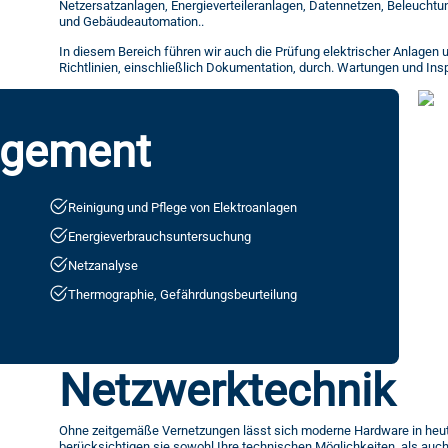
Netzersatzanlagen, Energieverteileranlagen, Datennetzen, Beleucht
und Gebäudeautomation..
In diesem Bereich führen wir auch die Prüfung elektrischer Anlagen
Richtlinien, einschließlich Dokumentation, durch. Wartungen und In
agement
Reinigung und Pflege von Elektroanlagen
Energieverbrauchsuntersuchung
Netzanalyse
Thermographie, Gefährdungsbeurteilung
Netzwerktechnik
Ohne zeitgemäße Vernetzungen lässt sich moderne Hardware in heuti
berücksichtigen sie sowohl Ihre technischen Möglichkeiten, als auc