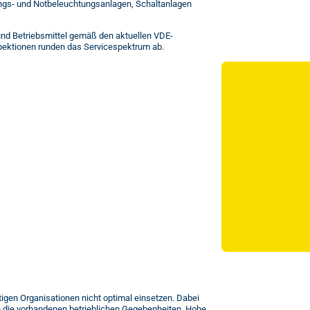
ungs- und Notbeleuchtungsanlagen, Schaltanlagen
 und Betriebsmittel gemäß den aktuellen VDE-
spektionen runden das Servicespektrum ab.
gen Organisationen nicht optimal einsetzen. Dabei
h die vorhandenen betrieblichen Gegebenheiten. Hohe